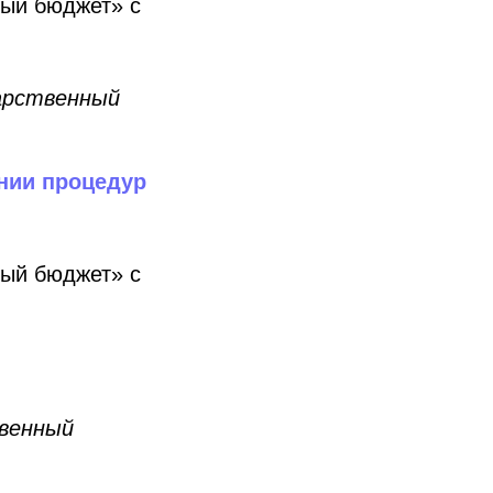
ый бюджет» с
арственный
нии процедур
ый бюджет» с
венный