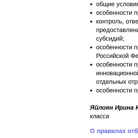
общие условия
особенности 
контроль, отв
предоставлени
субсидий;
особенности п
Российской Ф
особенности п
инновационной
отдельных отр
особенности п
Яйлоян Ирина 
класса
О правилах отб