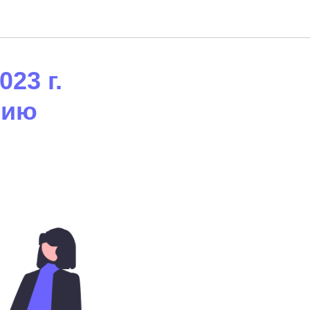
23 г.
нию