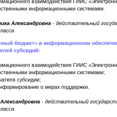
рмационного взаимодействия ГИИС «Электронн
рственными информационными системами.
ника Александровна
- действительный госуд
класса
нный бюджет» в информационном обеспече
елей субсидий:
рмационного взаимодействия ГИИС «Электронн
рственными информационными системами;
чателя субсидии;
информирование о мерах поддержки.
 Александровна
- действительный государст
класса