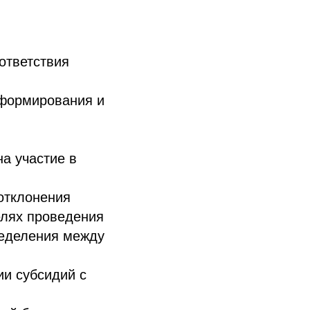
ответствия
 формирования и
а участие в
 отклонения
елях проведения
ределения между
ии субсидий с