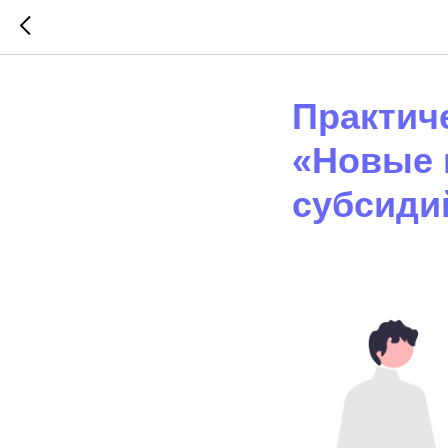
Практиче
«Новые 
субсиди