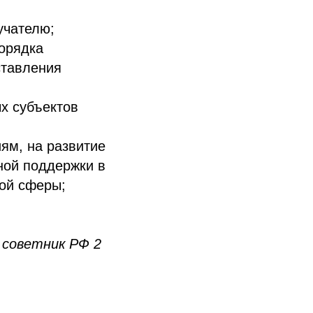
учателю;
порядка
ставления
х субъектов
ям, на развитие
ной поддержки в
ной сферы;
 советник РФ 2