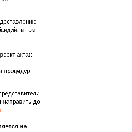
едоставлению
бсидий, в том
оект акта);
и процедур
представители
м направить
до
u
ляется на